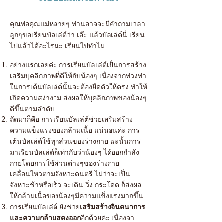
​คุณพ่อคุณแม่หลายๆ ท่านอาจจะมีคำถามเวลา
ลูกๆขอเรียนบัลเล่ต์ว่า เอ๊ะ แล้วบัลเล่ต์นี่ เรียน
ไปแล้วได้อะไรนะ เรียนไปทำไม
อย่างแรกเลยค่ะ การเรียนบัลเล่ต์เป็นการสร้าง
เสริมบุคลิกภาพที่ดีให้กับน้องๆ เนื่องจากท่วงท่า
ในการเต้นบัลเล่ต์นั้นจะต้องยืดตัวให้ตรง ทำให้
เกิดความสง่างาม ส่งผลให้บุคลิกภาพของน้องๆ
ดีขึ้นตามลำดับ
ถัดมาก็คือ การเรียนบัลเล่ต์ช่วยเสริมสร้าง
ความแข็งแรงของกล้ามเนื้อ แน่นอนค่ะ การ
เต้นบัลเล่ต์ใช้ทุกส่วนของร่างกาย ฉะนั้นการ
มาเรียนบัลเล่ต์ก็เท่ากับว่าน้องๆ ได้ออกกำลัง
กายโดยการใช้ส่วนต่างๆของร่างกาย
เคลื่อนไหวตามจังหวะดนตรี ไม่ว่าจะเป็น
จังหวะช้าหรือเร็ว จะเดิน วิ่ง กระโดด ก็ส่งผล
ให้กล้ามเนื้อของน้องๆมีความแข็งแรงมากขึ้น
การเรียนบัลเล่ต์ ยังช่วย
เสริมสร้างจินตนาการ
และความกล้าแสดงออก
อีกด้วยค่ะ เนื่องจา