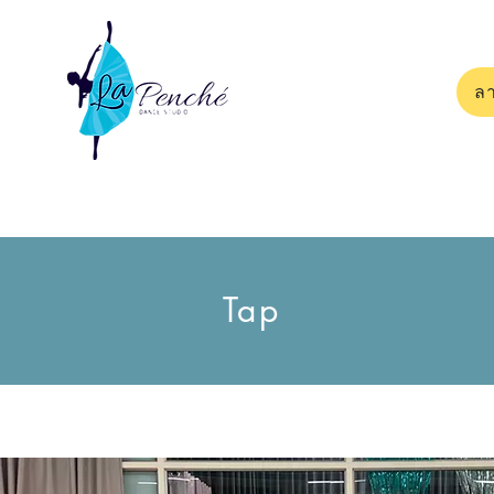
ลา
Tap