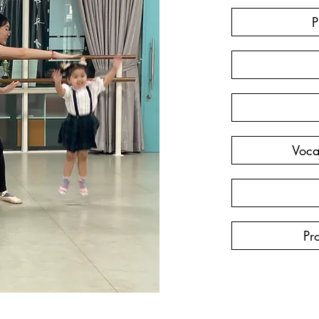
P
Voca
Pr