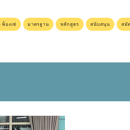
 พ็องเช่
มาตรฐาน
หลักสูตร
สนับสนุน
สมั